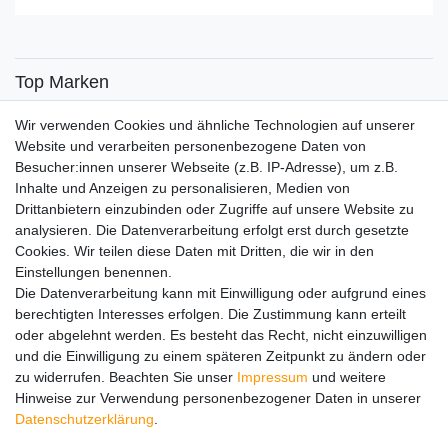
Top Marken
SENSiLINE
Wir verwenden Cookies und ähnliche Technologien auf unserer
Top Themen
Website und verarbeiten personenbezogene Daten von
Besucher:innen unserer Webseite (z.B. IP-Adresse), um z.B.
Adventskalender
Inhalte und Anzeigen zu personalisieren, Medien von
Service
Drittanbietern einzubinden oder Zugriffe auf unsere Website zu
analysieren. Die Datenverarbeitung erfolgt erst durch gesetzte
Versandinfos
Cookies. Wir teilen diese Daten mit Dritten, die wir in den
FAQ
Einstellungen benennen.
Ersatzteile
Die Datenverarbeitung kann mit Einwilligung oder aufgrund eines
Registrieren
berechtigten Interesses erfolgen. Die Zustimmung kann erteilt
Wir versenden mit
oder abgelehnt werden. Es besteht das Recht, nicht einzuwilligen
und die Einwilligung zu einem späteren Zeitpunkt zu ändern oder
zu widerrufen. Beachten Sie unser
Impressum
und weitere
Hinweise zur Verwendung personenbezogener Daten in unserer
Daten­schutz­erklärung
.