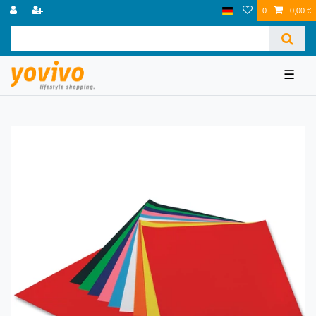
0
0,00 €
☰