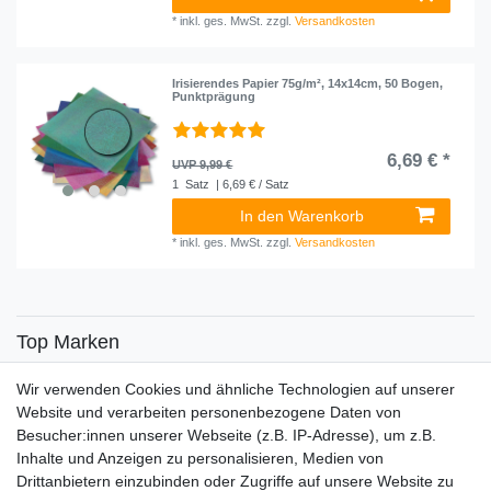
*
inkl. ges. MwSt.
zzgl.
Versandkosten
Irisierendes Papier 75g/m², 14x14cm, 50 Bogen,
Punktprägung
6,69 € *
UVP 9,99 €
1
Satz
| 6,69 € / Satz
In den Warenkorb
*
inkl. ges. MwSt.
zzgl.
Versandkosten
Top Marken
SENSiLINE
Wir verwenden Cookies und ähnliche Technologien auf unserer
Top Themen
Website und verarbeiten personenbezogene Daten von
Besucher:innen unserer Webseite (z.B. IP-Adresse), um z.B.
Adventskalender
Inhalte und Anzeigen zu personalisieren, Medien von
Service
Drittanbietern einzubinden oder Zugriffe auf unsere Website zu