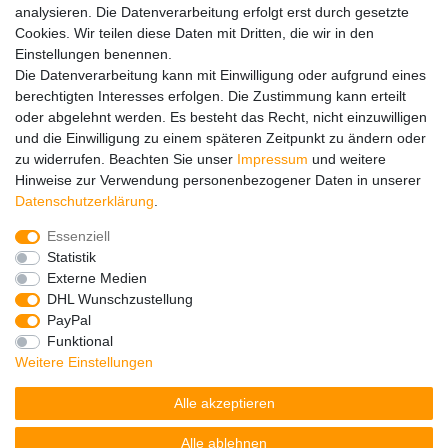
analysieren. Die Datenverarbeitung erfolgt erst durch gesetzte
Versandinfos
Cookies. Wir teilen diese Daten mit Dritten, die wir in den
FAQ
Einstellungen benennen.
Ersatzteile
Die Datenverarbeitung kann mit Einwilligung oder aufgrund eines
Registrieren
berechtigten Interesses erfolgen. Die Zustimmung kann erteilt
Wir versenden mit
oder abgelehnt werden. Es besteht das Recht, nicht einzuwilligen
und die Einwilligung zu einem späteren Zeitpunkt zu ändern oder
zu widerrufen. Beachten Sie unser
Impressum
und weitere
Hinweise zur Verwendung personenbezogener Daten in unserer
Daten­schutz­erklärung
.
Essenziell
Impressum
Daten­schutz­erklärung
AGB
Statistik
Externe Medien
DHL Wunschzustellung
Barrierefreiheitserklärung
Widerrufs­recht
PayPal
Funktional
Weitere Einstellungen
Kontakt
Vertrag widerrufen
Alle akzeptieren
Alle ablehnen