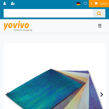
0
0,00 €
☰