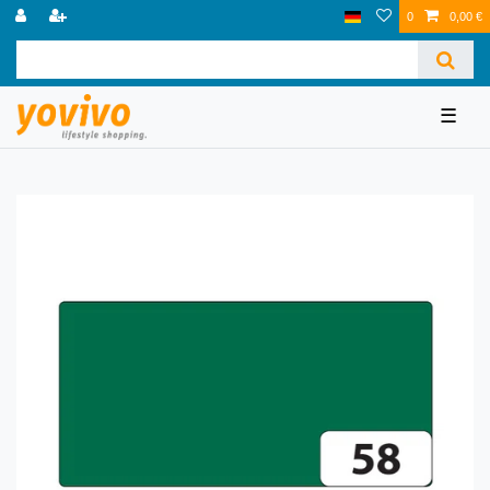
0
0,00 €
☰