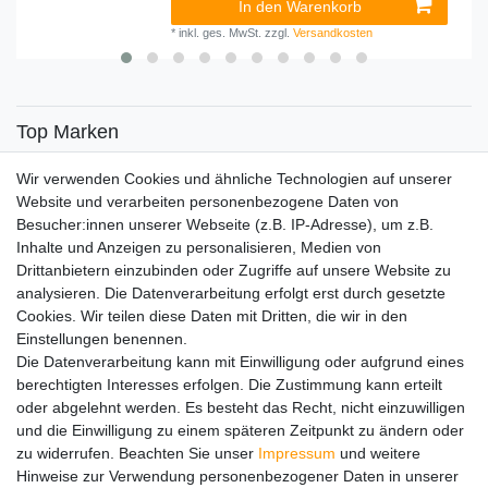
In den Warenkorb
*
inkl. ges. MwSt.
zzgl.
Versandkosten
Top Marken
SENSiLINE
Wir verwenden Cookies und ähnliche Technologien auf unserer
Top Themen
Website und verarbeiten personenbezogene Daten von
Besucher:innen unserer Webseite (z.B. IP-Adresse), um z.B.
Adventskalender
Inhalte und Anzeigen zu personalisieren, Medien von
Service
Drittanbietern einzubinden oder Zugriffe auf unsere Website zu
analysieren. Die Datenverarbeitung erfolgt erst durch gesetzte
Versandinfos
Cookies. Wir teilen diese Daten mit Dritten, die wir in den
FAQ
Einstellungen benennen.
Ersatzteile
Die Datenverarbeitung kann mit Einwilligung oder aufgrund eines
Registrieren
berechtigten Interesses erfolgen. Die Zustimmung kann erteilt
Wir versenden mit
oder abgelehnt werden. Es besteht das Recht, nicht einzuwilligen
und die Einwilligung zu einem späteren Zeitpunkt zu ändern oder
zu widerrufen. Beachten Sie unser
Impressum
und weitere
Hinweise zur Verwendung personenbezogener Daten in unserer