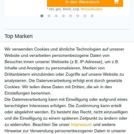
In den Warenkorb
*
inkl. ges. MwSt.
zzgl.
Versandkosten
Top Marken
SENSiLINE
Wir verwenden Cookies und ähnliche Technologien auf unserer
Top Themen
Website und verarbeiten personenbezogene Daten von
Besucher:innen unserer Webseite (z.B. IP-Adresse), um z.B.
Adventskalender
Inhalte und Anzeigen zu personalisieren, Medien von
Service
Drittanbietern einzubinden oder Zugriffe auf unsere Website zu
analysieren. Die Datenverarbeitung erfolgt erst durch gesetzte
Versandinfos
Cookies. Wir teilen diese Daten mit Dritten, die wir in den
FAQ
Einstellungen benennen.
Ersatzteile
Die Datenverarbeitung kann mit Einwilligung oder aufgrund eines
Registrieren
berechtigten Interesses erfolgen. Die Zustimmung kann erteilt
Wir versenden mit
oder abgelehnt werden. Es besteht das Recht, nicht einzuwilligen
und die Einwilligung zu einem späteren Zeitpunkt zu ändern oder
zu widerrufen. Beachten Sie unser
Impressum
und weitere
Hinweise zur Verwendung personenbezogener Daten in unserer