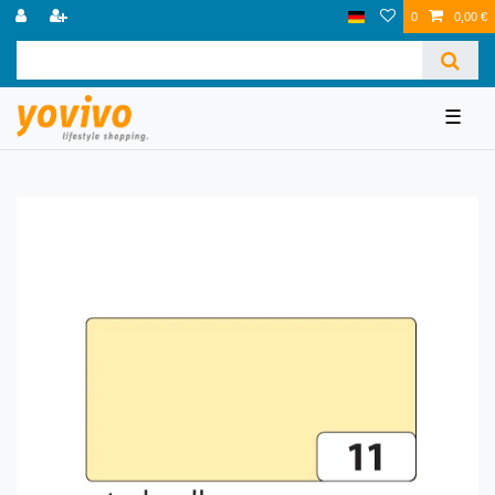
0
0,00 €
☰