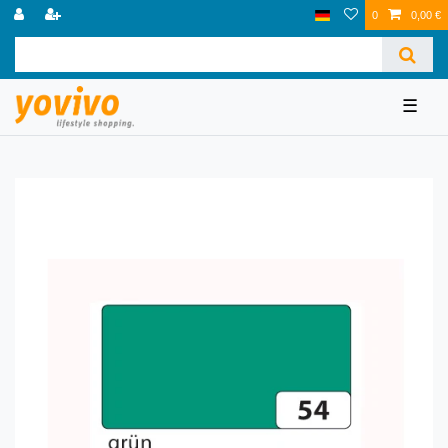
0
0,00 €
☰