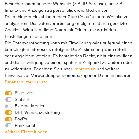
Besucher:innen unserer Webseite (z.B. IP-Adresse), um z.B.
Adventskalender
Inhalte und Anzeigen zu personalisieren, Medien von
Service
Drittanbietern einzubinden oder Zugriffe auf unsere Website zu
analysieren. Die Datenverarbeitung erfolgt erst durch gesetzte
Versandinfos
Cookies. Wir teilen diese Daten mit Dritten, die wir in den
FAQ
Einstellungen benennen.
Ersatzteile
Die Datenverarbeitung kann mit Einwilligung oder aufgrund eines
Registrieren
berechtigten Interesses erfolgen. Die Zustimmung kann erteilt
Wir versenden mit
oder abgelehnt werden. Es besteht das Recht, nicht einzuwilligen
und die Einwilligung zu einem späteren Zeitpunkt zu ändern oder
zu widerrufen. Beachten Sie unser
Impressum
und weitere
Hinweise zur Verwendung personenbezogener Daten in unserer
Daten­schutz­erklärung
.
Essenziell
Impressum
Daten­schutz­erklärung
AGB
Statistik
Externe Medien
DHL Wunschzustellung
Barrierefreiheitserklärung
Widerrufs­recht
PayPal
Funktional
Weitere Einstellungen
Kontakt
Vertrag widerrufen