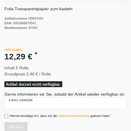
Folia Transparentpapier zum basteln
Artikelnummer
VER87054
EAN:
4001868870541
Modelnummer:
87054
UVP 14,99 €
*
12,29 €
Inhalt
5
Rolle
Grundpreis
2,46 € / Rolle
Artikel derzeit nicht verfügbar.
Gerne informieren wir Sie, sobald der Artikel wieder verfügbar ist.
E-MAIL-ADRESSE
*
Hiermit bestätige ich, dass ich die
Daten­schutz­erklärung
gelesen habe.
Senden