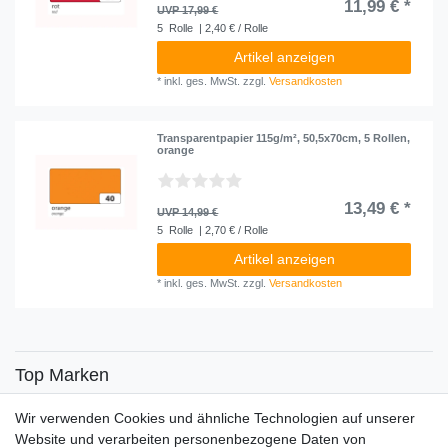
11,99 € *
UVP 17,99 €
5
Rolle
| 2,40 € / Rolle
Artikel anzeigen
*
inkl. ges. MwSt.
zzgl.
Versandkosten
Transparentpapier 115g/m², 50,5x70cm, 5 Rollen,
orange
13,49 € *
UVP 14,99 €
5
Rolle
| 2,70 € / Rolle
Artikel anzeigen
*
inkl. ges. MwSt.
zzgl.
Versandkosten
Top Marken
SENSiLINE
Wir verwenden Cookies und ähnliche Technologien auf unserer
Top Themen
Website und verarbeiten personenbezogene Daten von