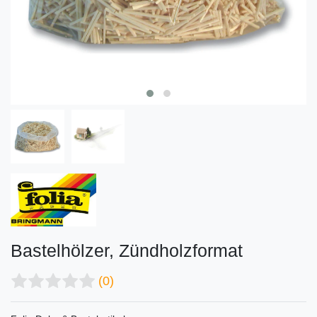
Bastelhölzer, Zündholzformat
(0)