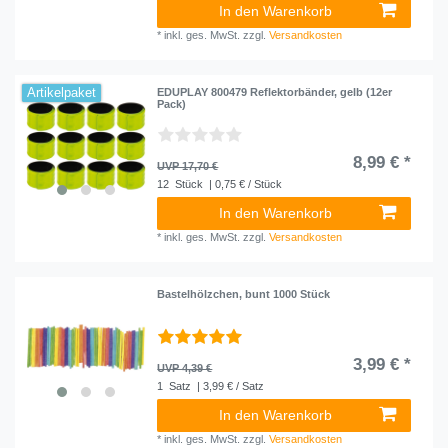
In den Warenkorb
*
inkl. ges. MwSt.
zzgl.
Versandkosten
Artikelpaket
EDUPLAY 800479 Reflektorbänder, gelb (12er
Pack)
8,99 € *
UVP 17,70 €
12
Stück
| 0,75 € / Stück
In den Warenkorb
*
inkl. ges. MwSt.
zzgl.
Versandkosten
Bastelhölzchen, bunt 1000 Stück
3,99 € *
UVP 4,39 €
1
Satz
| 3,99 € / Satz
In den Warenkorb
*
inkl. ges. MwSt.
zzgl.
Versandkosten