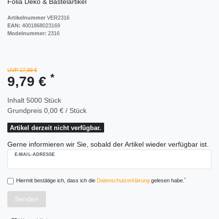
Folia Deko & Bastelartikel
Artikelnummer
VER2316
EAN:
4001868023169
Modelnummer:
2316
UVP 17,99 €
*
9,79 €
Inhalt
5000
Stück
Grundpreis
0,00 € / Stück
Artikel derzeit nicht verfügbar.
Gerne informieren wir Sie, sobald der Artikel wieder verfügbar ist.
E-MAIL-ADRESSE
*
Hiermit bestätige ich, dass ich die
Daten­schutz­erklärung
gelesen habe.
Senden