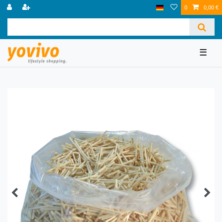
0
0,00 €
☰