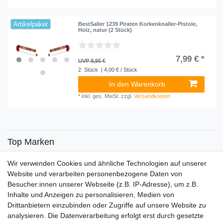
Artikelpaket
BestSaller 1239 Piraten Korkenknaller-Pistole,
Holz, natur (2 Stück)
7,99 € *
UVP 8,95 €
2
Stück
| 4,00 € / Stück
In den Warenkorb
*
inkl. ges. MwSt.
zzgl.
Versandkosten
Top Marken
SENSiLINE
Wir verwenden Cookies und ähnliche Technologien auf unserer
Top Themen
Website und verarbeiten personenbezogene Daten von
Besucher:innen unserer Webseite (z.B. IP-Adresse), um z.B.
Adventskalender
Inhalte und Anzeigen zu personalisieren, Medien von
Service
Drittanbietern einzubinden oder Zugriffe auf unsere Website zu
analysieren. Die Datenverarbeitung erfolgt erst durch gesetzte
Versandinfos