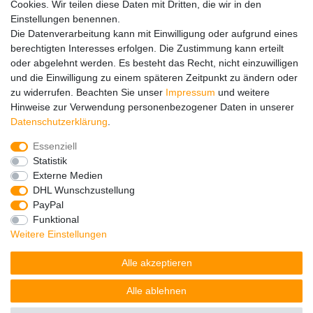
Cookies. Wir teilen diese Daten mit Dritten, die wir in den
FAQ
Einstellungen benennen.
Ersatzteile
Die Datenverarbeitung kann mit Einwilligung oder aufgrund eines
Registrieren
berechtigten Interesses erfolgen. Die Zustimmung kann erteilt
Wir versenden mit
oder abgelehnt werden. Es besteht das Recht, nicht einzuwilligen
und die Einwilligung zu einem späteren Zeitpunkt zu ändern oder
zu widerrufen. Beachten Sie unser
Impressum
und weitere
Hinweise zur Verwendung personenbezogener Daten in unserer
Daten­schutz­erklärung
.
Essenziell
Impressum
Daten­schutz­erklärung
AGB
Statistik
Externe Medien
DHL Wunschzustellung
Barrierefreiheitserklärung
Widerrufs­recht
PayPal
Funktional
Weitere Einstellungen
Kontakt
Vertrag widerrufen
Alle akzeptieren
Alle ablehnen
© Copyright 2026 | Alle Rechte vorbehalten.