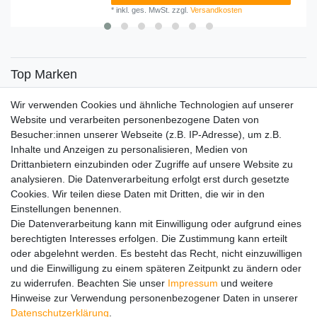
*
inkl. ges. MwSt.
zzgl.
Versandkosten
Top Marken
SENSiLINE
Wir verwenden Cookies und ähnliche Technologien auf unserer
Top Themen
Website und verarbeiten personenbezogene Daten von
Besucher:innen unserer Webseite (z.B. IP-Adresse), um z.B.
Adventskalender
Inhalte und Anzeigen zu personalisieren, Medien von
Service
Drittanbietern einzubinden oder Zugriffe auf unsere Website zu
analysieren. Die Datenverarbeitung erfolgt erst durch gesetzte
Versandinfos
Cookies. Wir teilen diese Daten mit Dritten, die wir in den
FAQ
Einstellungen benennen.
Ersatzteile
Die Datenverarbeitung kann mit Einwilligung oder aufgrund eines
Registrieren
berechtigten Interesses erfolgen. Die Zustimmung kann erteilt
Wir versenden mit
oder abgelehnt werden. Es besteht das Recht, nicht einzuwilligen
und die Einwilligung zu einem späteren Zeitpunkt zu ändern oder
zu widerrufen. Beachten Sie unser
Impressum
und weitere
Hinweise zur Verwendung personenbezogener Daten in unserer
Daten­schutz­erklärung
.