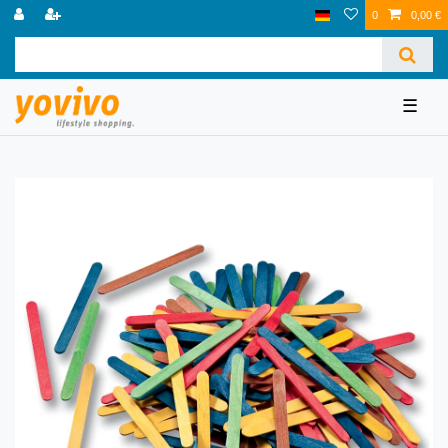
0
0,00 €
☰