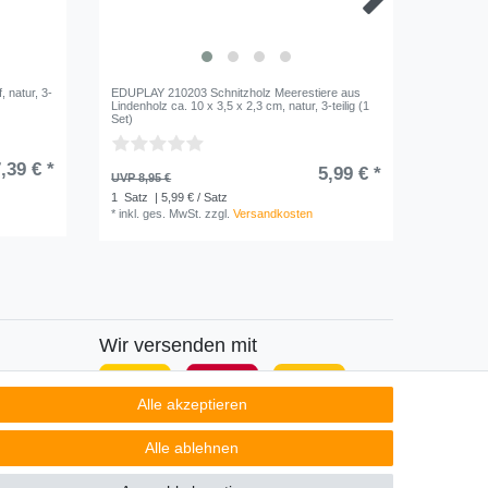
 natur, 3-
EDUPLAY 210203 Schnitzholz Meerestiere aus
Holzfigur
Lindenholz ca. 10 x 3,5 x 2,3 cm, natur, 3-teilig (1
Set)
,39 € *
5,99 € *
UVP 4,99
UVP 8,95 €
1
Satz
|
1
Satz
| 5,99 € / Satz
*
inkl. ge
*
inkl. ges. MwSt.
zzgl.
Versandkosten
Wir versenden mit
Alle akzeptieren
Alle ablehnen