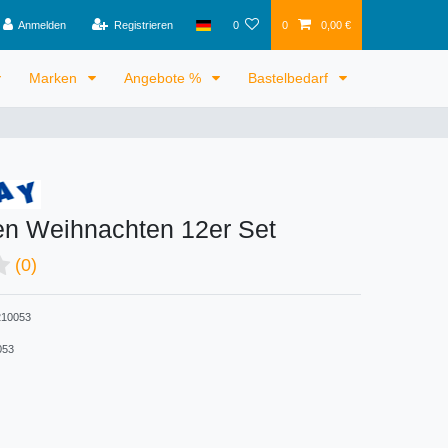
Anmelden
Registrieren
0
0
0,00 €
Marken
Angebote %
Bastelbedarf
en Weihnachten 12er Set
(0)
10053
053