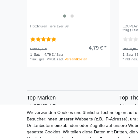
Holzfiguren Tiere 12er Set
EDUPLAY 2
teilig (1 Se
4,79 € *
UVP 5,95 €
UVP 8,95 
1
Satz
| 4,79 € / Satz
1
Satz
| 
*
inkl. ges. MwSt.
zzgl.
Versandkosten
*
inkl. ges
Top Marken
Top Th
SENSiLINE
Adventsk
Wir verwenden Cookies und ähnliche Technologien auf 
Besucher:innen unserer Webseite (z.B. IP-Adresse), um z
Drittanbietern einzubinden oder Zugriffe auf unsere Webs
gesetzte Cookies. Wir teilen diese Daten mit Dritten, die