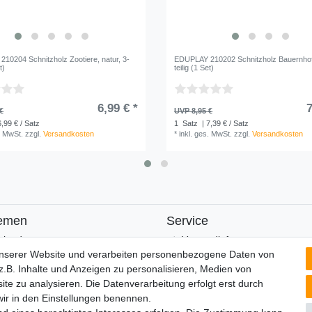
10204 Schnitzholz Zootiere, natur, 3-
EDUPLAY 210202 Schnitzholz Bauernhof,
t)
teilig (1 Set)
6,99 € *
7
€
UVP 8,95 €
6,99 € / Satz
1
Satz
| 7,39 € / Satz
. MwSt.
zzgl.
Versandkosten
*
inkl. ges. MwSt.
zzgl.
Versandkosten
emen
Service
alender
Versandinfos
FAQ
unserer Website und verarbeiten personenbezogene Daten von
Ersatzteile
.B. Inhalte und Anzeigen zu personalisieren, Medien von
Registrieren
ite zu analysieren. Die Datenverarbeitung erfolgt erst durch
 wir in den Einstellungen benennen.