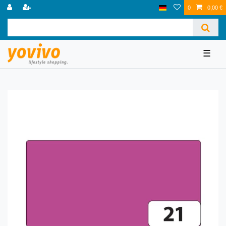
0
0,00 €
☰