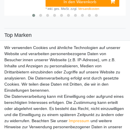
In den Warenkorb
*
inkl. ges. MwSt.
zzgl.
Versandkosten
Top Marken
SENSiLINE
Wir verwenden Cookies und ähnliche Technologien auf unserer
Top Themen
Website und verarbeiten personenbezogene Daten von
Besucher:innen unserer Webseite (z.B. IP-Adresse), um z.B.
Adventskalender
Inhalte und Anzeigen zu personalisieren, Medien von
Service
Drittanbietern einzubinden oder Zugriffe auf unsere Website zu
analysieren. Die Datenverarbeitung erfolgt erst durch gesetzte
Versandinfos
Cookies. Wir teilen diese Daten mit Dritten, die wir in den
FAQ
Einstellungen benennen.
Ersatzteile
Die Datenverarbeitung kann mit Einwilligung oder aufgrund eines
Registrieren
berechtigten Interesses erfolgen. Die Zustimmung kann erteilt
Wir versenden mit
oder abgelehnt werden. Es besteht das Recht, nicht einzuwilligen
und die Einwilligung zu einem späteren Zeitpunkt zu ändern oder
zu widerrufen. Beachten Sie unser
Impressum
und weitere
Hinweise zur Verwendung personenbezogener Daten in unserer