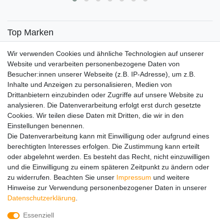
Top Marken
SENSiLINE
Wir verwenden Cookies und ähnliche Technologien auf unserer
Top Themen
Website und verarbeiten personenbezogene Daten von
Besucher:innen unserer Webseite (z.B. IP-Adresse), um z.B.
Adventskalender
Inhalte und Anzeigen zu personalisieren, Medien von
Service
Drittanbietern einzubinden oder Zugriffe auf unsere Website zu
analysieren. Die Datenverarbeitung erfolgt erst durch gesetzte
Versandinfos
Cookies. Wir teilen diese Daten mit Dritten, die wir in den
FAQ
Einstellungen benennen.
Ersatzteile
Die Datenverarbeitung kann mit Einwilligung oder aufgrund eines
Registrieren
berechtigten Interesses erfolgen. Die Zustimmung kann erteilt
Wir versenden mit
oder abgelehnt werden. Es besteht das Recht, nicht einzuwilligen
und die Einwilligung zu einem späteren Zeitpunkt zu ändern oder
zu widerrufen. Beachten Sie unser
Impressum
und weitere
Hinweise zur Verwendung personenbezogener Daten in unserer
Daten­schutz­erklärung
.
Essenziell