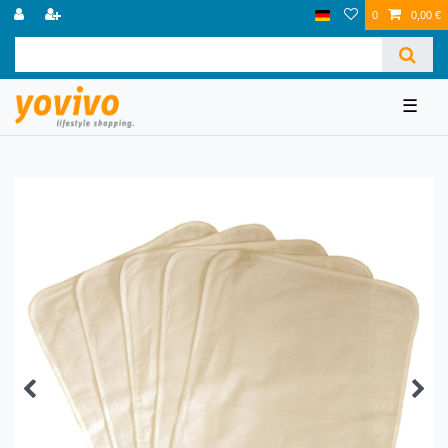
0
0,00 €
☰