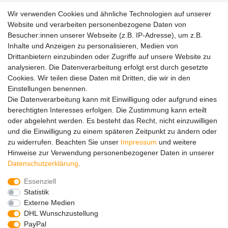
SENSiLINE
Wir verwenden Cookies und ähnliche Technologien auf unserer
Top Themen
Website und verarbeiten personenbezogene Daten von
Besucher:innen unserer Webseite (z.B. IP-Adresse), um z.B.
Adventskalender
Inhalte und Anzeigen zu personalisieren, Medien von
Service
Drittanbietern einzubinden oder Zugriffe auf unsere Website zu
analysieren. Die Datenverarbeitung erfolgt erst durch gesetzte
Versandinfos
Cookies. Wir teilen diese Daten mit Dritten, die wir in den
FAQ
Einstellungen benennen.
Ersatzteile
Die Datenverarbeitung kann mit Einwilligung oder aufgrund eines
Registrieren
berechtigten Interesses erfolgen. Die Zustimmung kann erteilt
Wir versenden mit
oder abgelehnt werden. Es besteht das Recht, nicht einzuwilligen
und die Einwilligung zu einem späteren Zeitpunkt zu ändern oder
zu widerrufen. Beachten Sie unser
Impressum
und weitere
Hinweise zur Verwendung personenbezogener Daten in unserer
Daten­schutz­erklärung
.
Essenziell
Impressum
Daten­schutz­erklärung
AGB
Statistik
Externe Medien
DHL Wunschzustellung
Barrierefreiheitserklärung
Widerrufs­recht
PayPal