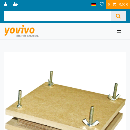
0
0,00 €
☰