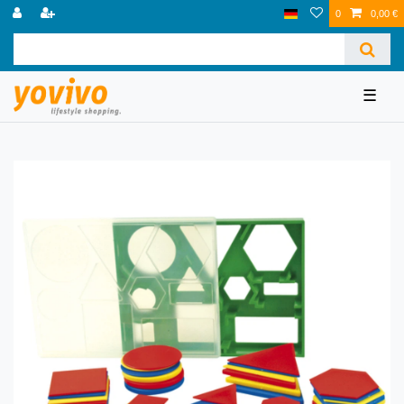
0
0,00 €
☰