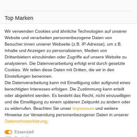
Top Marken
SENSiLINE
Wir verwenden Cookies und ähnliche Technologien auf unserer
Top Themen
Website und verarbeiten personenbezogene Daten von
Besucher:innen unserer Webseite (z.B. IP-Adresse), um z.B.
Adventskalender
Inhalte und Anzeigen zu personalisieren, Medien von
Service
Drittanbietern einzubinden oder Zugriffe auf unsere Website zu
analysieren. Die Datenverarbeitung erfolgt erst durch gesetzte
Versandinfos
Cookies. Wir teilen diese Daten mit Dritten, die wir in den
FAQ
Einstellungen benennen.
Ersatzteile
Die Datenverarbeitung kann mit Einwilligung oder aufgrund eines
Registrieren
berechtigten Interesses erfolgen. Die Zustimmung kann erteilt
Wir versenden mit
oder abgelehnt werden. Es besteht das Recht, nicht einzuwilligen
und die Einwilligung zu einem späteren Zeitpunkt zu ändern oder
zu widerrufen. Beachten Sie unser
Impressum
und weitere
Hinweise zur Verwendung personenbezogener Daten in unserer
Daten­schutz­erklärung
.
Essenziell
Impressum
Daten­schutz­erklärung
AGB