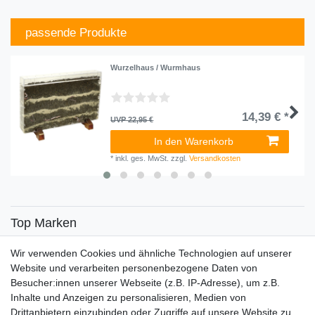
passende Produkte
Wurzelhaus / Wurmhaus
14,39 € *
UVP 22,95 €
In den Warenkorb
*
inkl. ges. MwSt.
zzgl.
Versandkosten
Top Marken
SENSiLINE
Wir verwenden Cookies und ähnliche Technologien auf unserer
Top Themen
Website und verarbeiten personenbezogene Daten von
Besucher:innen unserer Webseite (z.B. IP-Adresse), um z.B.
Adventskalender
Inhalte und Anzeigen zu personalisieren, Medien von
Service
Drittanbietern einzubinden oder Zugriffe auf unsere Website zu