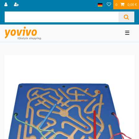
0
0,00 €
☰