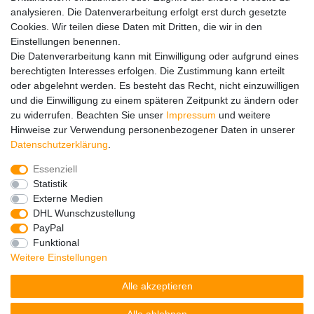
analysieren. Die Datenverarbeitung erfolgt erst durch gesetzte
Versandinfos
Cookies. Wir teilen diese Daten mit Dritten, die wir in den
FAQ
Einstellungen benennen.
Ersatzteile
Die Datenverarbeitung kann mit Einwilligung oder aufgrund eines
Registrieren
berechtigten Interesses erfolgen. Die Zustimmung kann erteilt
Wir versenden mit
oder abgelehnt werden. Es besteht das Recht, nicht einzuwilligen
und die Einwilligung zu einem späteren Zeitpunkt zu ändern oder
zu widerrufen. Beachten Sie unser
Impressum
und weitere
Hinweise zur Verwendung personenbezogener Daten in unserer
Daten­schutz­erklärung
.
Essenziell
Impressum
Daten­schutz­erklärung
AGB
Statistik
Externe Medien
DHL Wunschzustellung
Barrierefreiheitserklärung
Widerrufs­recht
PayPal
Funktional
Weitere Einstellungen
Kontakt
Vertrag widerrufen
Alle akzeptieren