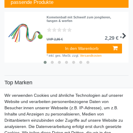
passende Produkte
Kometenball mit Schweif zum jonglieren,
fangen & werfen
2,29 € *
UVP 2,95 €
In den Warenkorb
*
inkl. ges. MwSt.
zzgl.
Versandkosten
Top Marken
SENSiLINE
Wir verwenden Cookies und ähnliche Technologien auf unserer
Top Themen
Website und verarbeiten personenbezogene Daten von
Besucher:innen unserer Webseite (z.B. IP-Adresse), um z.B.
Adventskalender
Inhalte und Anzeigen zu personalisieren, Medien von
Service
Drittanbietern einzubinden oder Zugriffe auf unsere Website zu
analysieren. Die Datenverarbeitung erfolgt erst durch gesetzte
Versandinfos
Cookies. Wir teilen diese Daten mit Dritten, die wir in den