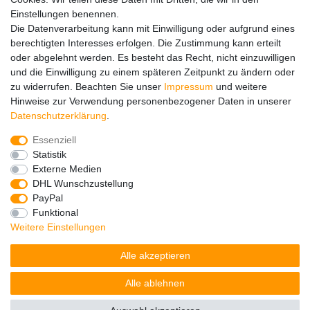
FAQ
Einstellungen benennen.
Ersatzteile
Die Datenverarbeitung kann mit Einwilligung oder aufgrund eines
Registrieren
berechtigten Interesses erfolgen. Die Zustimmung kann erteilt
Wir versenden mit
oder abgelehnt werden. Es besteht das Recht, nicht einzuwilligen
und die Einwilligung zu einem späteren Zeitpunkt zu ändern oder
zu widerrufen. Beachten Sie unser
Impressum
und weitere
Hinweise zur Verwendung personenbezogener Daten in unserer
Daten­schutz­erklärung
.
Essenziell
Impressum
Daten­schutz­erklärung
AGB
Statistik
Externe Medien
DHL Wunschzustellung
Barrierefreiheitserklärung
Widerrufs­recht
PayPal
Funktional
Weitere Einstellungen
Kontakt
Vertrag widerrufen
Alle akzeptieren
Alle ablehnen
© Copyright 2026 | Alle Rechte vorbehalten.