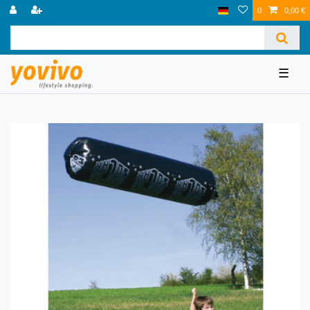
0
0,00 €
☰