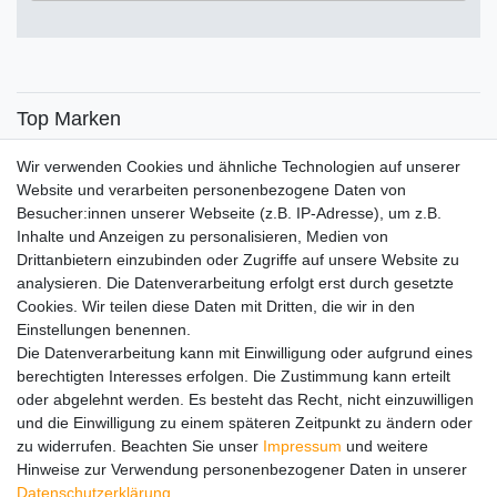
€
€
―
Übernehmen
Top Marken
SENSiLINE
Wir verwenden Cookies und ähnliche Technologien auf unserer
Top Themen
Website und verarbeiten personenbezogene Daten von
Besucher:innen unserer Webseite (z.B. IP-Adresse), um z.B.
Adventskalender
Inhalte und Anzeigen zu personalisieren, Medien von
Service
Drittanbietern einzubinden oder Zugriffe auf unsere Website zu
analysieren. Die Datenverarbeitung erfolgt erst durch gesetzte
Versandinfos
Cookies. Wir teilen diese Daten mit Dritten, die wir in den
FAQ
Einstellungen benennen.
Ersatzteile
Die Datenverarbeitung kann mit Einwilligung oder aufgrund eines
Registrieren
berechtigten Interesses erfolgen. Die Zustimmung kann erteilt
Wir versenden mit
oder abgelehnt werden. Es besteht das Recht, nicht einzuwilligen
und die Einwilligung zu einem späteren Zeitpunkt zu ändern oder
zu widerrufen. Beachten Sie unser
Impressum
und weitere
Hinweise zur Verwendung personenbezogener Daten in unserer
Daten­schutz­erklärung
.