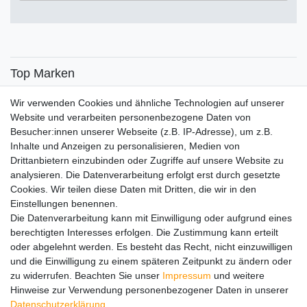
€
€
―
Übernehmen
Top Marken
SENSiLINE
Wir verwenden Cookies und ähnliche Technologien auf unserer
Top Themen
Website und verarbeiten personenbezogene Daten von
Besucher:innen unserer Webseite (z.B. IP-Adresse), um z.B.
Adventskalender
Inhalte und Anzeigen zu personalisieren, Medien von
Service
Drittanbietern einzubinden oder Zugriffe auf unsere Website zu
analysieren. Die Datenverarbeitung erfolgt erst durch gesetzte
Versandinfos
Cookies. Wir teilen diese Daten mit Dritten, die wir in den
FAQ
Einstellungen benennen.
Ersatzteile
Die Datenverarbeitung kann mit Einwilligung oder aufgrund eines
Registrieren
berechtigten Interesses erfolgen. Die Zustimmung kann erteilt
Wir versenden mit
oder abgelehnt werden. Es besteht das Recht, nicht einzuwilligen
und die Einwilligung zu einem späteren Zeitpunkt zu ändern oder
zu widerrufen. Beachten Sie unser
Impressum
und weitere
Hinweise zur Verwendung personenbezogener Daten in unserer
Daten­schutz­erklärung
.