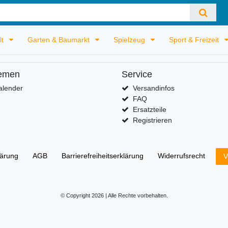
lt
Garten & Baumarkt
Spielzeug
Sport & Freizeit
emen
Service
alender
Versandinfos
FAQ
Ersatzteile
Registrieren
lärung
AGB
Barrierefreiheitserklärung
Widerrufs­recht
V
© Copyright 2026 | Alle Rechte vorbehalten.