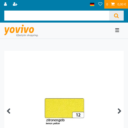
0
0,00 €
☰