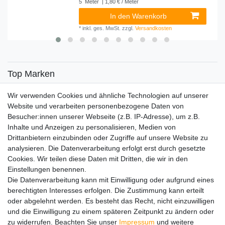
5
Meter
| 1,80 € / Meter
In den Warenkorb
*
inkl. ges. MwSt.
zzgl.
Versandkosten
Top Marken
SENSiLINE
Wir verwenden Cookies und ähnliche Technologien auf unserer
Top Themen
Website und verarbeiten personenbezogene Daten von
Besucher:innen unserer Webseite (z.B. IP-Adresse), um z.B.
Adventskalender
Inhalte und Anzeigen zu personalisieren, Medien von
Service
Drittanbietern einzubinden oder Zugriffe auf unsere Website zu
analysieren. Die Datenverarbeitung erfolgt erst durch gesetzte
Versandinfos
Cookies. Wir teilen diese Daten mit Dritten, die wir in den
FAQ
Einstellungen benennen.
Ersatzteile
Die Datenverarbeitung kann mit Einwilligung oder aufgrund eines
Registrieren
berechtigten Interesses erfolgen. Die Zustimmung kann erteilt
Wir versenden mit
oder abgelehnt werden. Es besteht das Recht, nicht einzuwilligen
und die Einwilligung zu einem späteren Zeitpunkt zu ändern oder
zu widerrufen. Beachten Sie unser
Impressum
und weitere