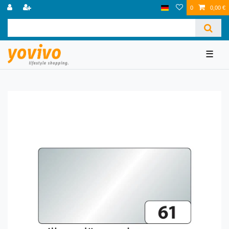
0
0,00 €
☰