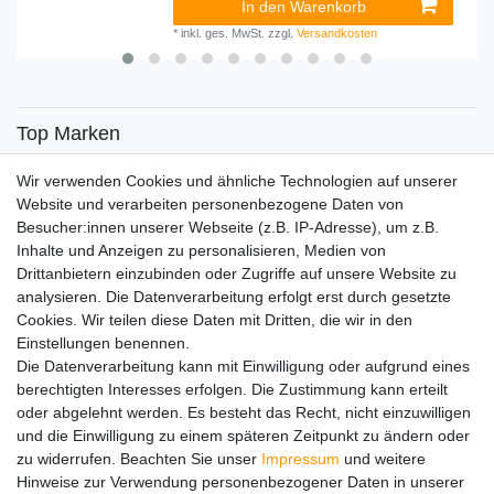
In den Warenkorb
*
inkl. ges. MwSt.
zzgl.
Versandkosten
Top Marken
SENSiLINE
Wir verwenden Cookies und ähnliche Technologien auf unserer
Top Themen
Website und verarbeiten personenbezogene Daten von
Besucher:innen unserer Webseite (z.B. IP-Adresse), um z.B.
Adventskalender
Inhalte und Anzeigen zu personalisieren, Medien von
Service
Drittanbietern einzubinden oder Zugriffe auf unsere Website zu
analysieren. Die Datenverarbeitung erfolgt erst durch gesetzte
Versandinfos
Cookies. Wir teilen diese Daten mit Dritten, die wir in den
FAQ
Einstellungen benennen.
Ersatzteile
Die Datenverarbeitung kann mit Einwilligung oder aufgrund eines
Registrieren
berechtigten Interesses erfolgen. Die Zustimmung kann erteilt
Wir versenden mit
oder abgelehnt werden. Es besteht das Recht, nicht einzuwilligen
und die Einwilligung zu einem späteren Zeitpunkt zu ändern oder
zu widerrufen. Beachten Sie unser
Impressum
und weitere
Hinweise zur Verwendung personenbezogener Daten in unserer