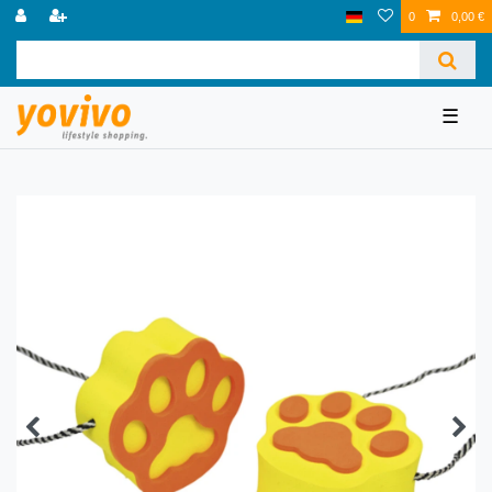
0
0,00 €
☰