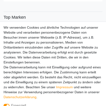
Top Marken
SENSiLINE
Wir verwenden Cookies und ähnliche Technologien auf unserer
Top Themen
Website und verarbeiten personenbezogene Daten von
Besucher:innen unserer Webseite (z.B. IP-Adresse), um z.B.
Adventskalender
Inhalte und Anzeigen zu personalisieren, Medien von
Service
Drittanbietern einzubinden oder Zugriffe auf unsere Website zu
analysieren. Die Datenverarbeitung erfolgt erst durch gesetzte
Versandinfos
Cookies. Wir teilen diese Daten mit Dritten, die wir in den
FAQ
Einstellungen benennen.
Ersatzteile
Die Datenverarbeitung kann mit Einwilligung oder aufgrund eines
Registrieren
berechtigten Interesses erfolgen. Die Zustimmung kann erteilt
Wir versenden mit
oder abgelehnt werden. Es besteht das Recht, nicht einzuwilligen
und die Einwilligung zu einem späteren Zeitpunkt zu ändern oder
zu widerrufen. Beachten Sie unser
Impressum
und weitere
Hinweise zur Verwendung personenbezogener Daten in unserer
Daten­schutz­erklärung
.
Essenziell